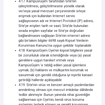
4.17. KampüsGiyim tarafından Site’nin
iyileştirilmesi, geliştirilmesine yönelik olarak
ve/veya yasal mevzuat çerçevesinde siteye
erişmek için kullanılan İnternet servis
sağlayıcısının adı ve Internet Protokol (IP) adresi,
Site’ye erişilen tarih ve saat, Site’de bulunulan
sırada erişilen sayfalar ve Site’ye doğrudan
bağlanılmasını sağlayan Site’nin internet adresi
gibi birtakım bilgiler 6698 sayılı Kişisel Verilerin
Korunması Kanunu’na uygun şekilde toplanabilir.
4.18. KampüsGiyim Üye’nin kişisel bilgilerini yasal
bir zorunluluk olarak istendiğinde veya (a) yasal
gereklere uygun hareket etmek veya
KampüsGiyim ’e tebliğ edilen yasal işlemlere
uymak; (b) haklarını ve mülkiyetini korumak ve
savunmak için gerekli olduğuna iyi niyetle kanaat
getirdiği hallerde açıklayabilir.
4.19. Site’nin virüs ve benzeri amaçlı yazılımlardan
arındırılmış olması için mevcut imkânlar dâhilinde
tedbir alınmıştır. Bunun yanında nihai güvenliğin
sağlanması için Üye’nin, kendi virüs koruma
sistemini tedarik etmesi ve gerekli korunmayı