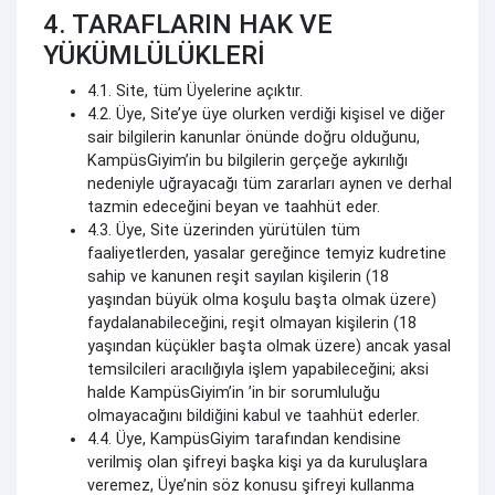
4. TARAFLARIN HAK VE
YÜKÜMLÜLÜKLERİ
4.1. Site, tüm Üyelerine açıktır.
4.2. Üye, Site’ye üye olurken verdiği kişisel ve diğer
sair bilgilerin kanunlar önünde doğru olduğunu,
KampüsGiyim’in bu bilgilerin gerçeğe aykırılığı
nedeniyle uğrayacağı tüm zararları aynen ve derhal
tazmin edeceğini beyan ve taahhüt eder.
4.3. Üye, Site üzerinden yürütülen tüm
faaliyetlerden, yasalar gereğince temyiz kudretine
sahip ve kanunen reşit sayılan kişilerin (18
yaşından büyük olma koşulu başta olmak üzere)
faydalanabileceğini, reşit olmayan kişilerin (18
yaşından küçükler başta olmak üzere) ancak yasal
temsilcileri aracılığıyla işlem yapabileceğini; aksi
halde KampüsGiyim’in ’in bir sorumluluğu
olmayacağını bildiğini kabul ve taahhüt ederler.
4.4. Üye, KampüsGiyim tarafından kendisine
verilmiş olan şifreyi başka kişi ya da kuruluşlara
veremez, Üye’nin söz konusu şifreyi kullanma