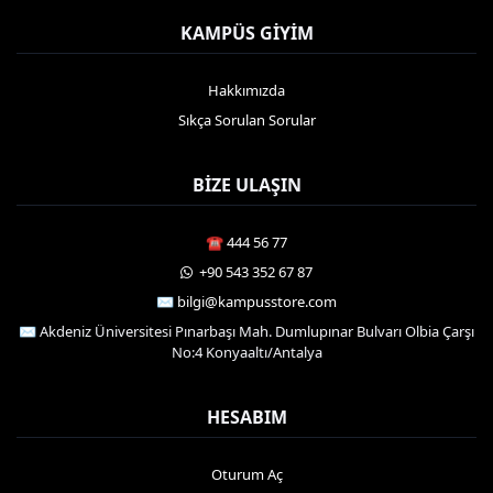
KAMPÜS GIYIM
Hakkımızda
Sıkça Sorulan Sorular
BIZE ULAŞIN
☎️ 444 56 77
️ +90 543 352 67 87
✉️ bilgi@kampusstore.com
✉️ Akdeniz Üniversitesi Pınarbaşı Mah. Dumlupınar Bulvarı Olbia Çarşı
No:4 Konyaaltı/Antalya
HESABIM
Oturum Aç