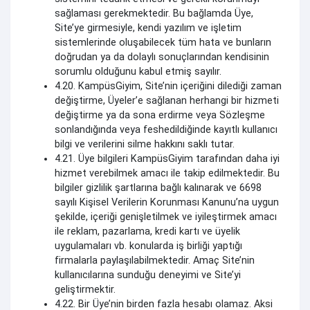
sağlaması gerekmektedir. Bu bağlamda Üye,
Site’ye girmesiyle, kendi yazılım ve işletim
sistemlerinde oluşabilecek tüm hata ve bunların
doğrudan ya da dolaylı sonuçlarından kendisinin
sorumlu olduğunu kabul etmiş sayılır.
4.20. KampüsGiyim, Site’nin içeriğini dilediği zaman
değiştirme, Üyeler’e sağlanan herhangi bir hizmeti
değiştirme ya da sona erdirme veya Sözleşme
sonlandığında veya feshedildiğinde kayıtlı kullanıcı
bilgi ve verilerini silme hakkını saklı tutar.
4.21. Üye bilgileri KampüsGiyim tarafından daha iyi
hizmet verebilmek amacı ile takip edilmektedir. Bu
bilgiler gizlilik şartlarına bağlı kalınarak ve 6698
sayılı Kişisel Verilerin Korunması Kanunu’na uygun
şekilde, içeriği genişletilmek ve iyileştirmek amacı
ile reklam, pazarlama, kredi kartı ve üyelik
uygulamaları vb. konularda iş birliği yaptığı
firmalarla paylaşılabilmektedir. Amaç Site’nin
kullanıcılarına sunduğu deneyimi ve Site’yi
geliştirmektir.
4.22. Bir Üye’nin birden fazla hesabı olamaz. Aksi