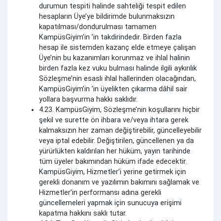
durumun tespiti halinde sahteliği tespit edilen
hesapların Üye’ye bildirimde bulunmaksızın
kapatılması/dondurulması tamamen
KampüsGiyim’in ’in takdirindedir. Birden fazla
hesap ile sistemden kazanç elde etmeye çalışan
Üye’nin bu kazanımları korunmaz ve ihlal halinin
birden fazla kez vuku bulması halinde ilgili aykırılık
Sözleşme’nin esaslı ihlal hallerinden olacağından,
KampüsGiyim’in ’in üyelikten çıkarma dâhil sair
yollara başvurma hakkı saklıdır.
4.23. KampüsGiyim, Sözleşme’nin koşullarını hiçbir
şekil ve surette ön ihbara ve/veya ihtara gerek
kalmaksızın her zaman değiştirebilir, güncelleyebilir
veya iptal edebilir. Değiştirilen, güncellenen ya da
yürürlükten kaldırılan her hüküm, yayın tarihinde
tüm üyeler bakımından hüküm ifade edecektir.
KampüsGiyim, Hizmetler’i yerine getirmek için
gerekli donanım ve yazılımın bakımını sağlamak ve
Hizmetler’in performansı adına gerekli
güncellemeleri yapmak için sunucuya erişimi
kapatma hakkını saklı tutar.