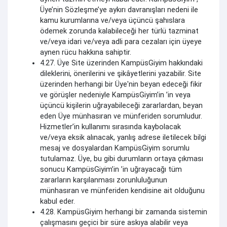
Üye’nin Sözleşme’ye aykırı davranışları nedeni ile
kamu kurumlarına ve/veya üçüncü şahıslara
ödemek zorunda kalabileceği her türlü tazminat
ve/veya idari ve/veya adli para cezaları için üyeye
aynen rücu hakkına sahiptir.
4.27. Üye Site üzerinden KampüsGiyim hakkındaki
dileklerini, önerilerini ve şikâyetlerini yazabilir. Site
üzerinden herhangi bir Üye'nin beyan edeceği fikir
ve görüşler nedeniyle KampüsGiyim’in ’in veya
üçüncü kişilerin uğrayabileceği zararlardan, beyan
eden Üye münhasıran ve münferiden sorumludur.
Hizmetler’in kullanımı sırasında kaybolacak
ve/veya eksik alınacak, yanlış adrese iletilecek bilgi
mesaj ve dosyalardan KampüsGiyim sorumlu
tutulamaz. Üye, bu gibi durumların ortaya çıkması
sonucu KampüsGiyim’in ’in uğrayacağı tüm
zararların karşılanması zorunluluğunun
münhasıran ve münferiden kendisine ait olduğunu
kabul eder.
4.28. KampüsGiyim herhangi bir zamanda sistemin
çalışmasını geçici bir süre askıya alabilir veya