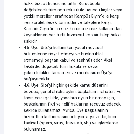
hakkı bizzat kendisine aittir. Bu sebeple
doğabilecek tüm sorumluluk ile üçüncü kişiler veya
yetkili merciler tarafından KampüsGiyim’e ’e karşı
ileri sürülebilecek tüm iddia ve taleplere karşı,
KampüsGiyim’in ’in söz konusu izinsiz kullanımdan
kaynaklanan her türlü tazminat ve sair talep hakkı
saklıdır.
4.5. Üye, Site’yi kullanırken yasal mevzuat
hükümlerine riayet etmeyi ve bunları ihlal
etmemeyi baştan kabul ve taahhüt eder. Aksi
takdirde, doğacak tüm hukuki ve cezai
yükümlülükler tamamen ve münhasıran Üye’yi
bağlayacaktır.
4.6. Üye, Site’yi hiçbir şekilde kamu düzenini
bozucu, genel ahlaka aykırı, başkalarını rahatsız ve
taciz edici şekilde, yasalara aykırı bir amaç için,
başkalarının fikri ve telif haklarına tecavüz edecek
şekilde kullanamaz. Ayrıca, Üye başkalarının
hizmetleri kullanmasını önleyici veya zorlaştırıcı
faaliyet (spam, virus, truva atı, vb.) ve işlemlerde
bulunamaz.