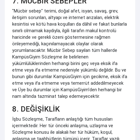
7. MÜCBİR SEBEPLER
"Mücbir sebep" terimi, doğal afet, isyan, savaş, grev,
iletişim sorunları, altyapı ve internet arızaları, elektrik
kesintisi ve kötü hava koşulları da dâhil ve fakat bunlarla
sınırlı olmamak kaydıyla, ilgili tarafın makul kontrolü
haricinde ve gerekli özeni göstermesine rağmen
önleyemediği, kaçınılamayacak olaylar olarak
yorumlanacaktır. Mücbir Sebep sayılan tüm hallerde
KampüsGiyim Sözleşme ile belirlenen
yükümlülüklerinden herhangi birini geç veya eksik ifa
etme veya ifa etmeme nedeniyle yükümlü değildir. Bu ve
bunun gibi durumlar KampüsGiyim için gecikme, eksik ifa
etme veya ifa etmeme veya temerrüt addedilmeyecek
ve Üye bu durumlar için KampüsGiyim’den herhangi bir
nam altında tazminat talep edemeyecektir.
8. DEĞİŞİKLİK
İşbu Sözleşme, Tarafların anlaştığı tüm hususları
içermektedir. Her tür önceki anlaşma, uzlaşma ve
Sözleşme konusu ile alakalı her tür hüküm, koşul,
anlaşma ve taahhütlerin tümünü içerir. Taraflar yazılı