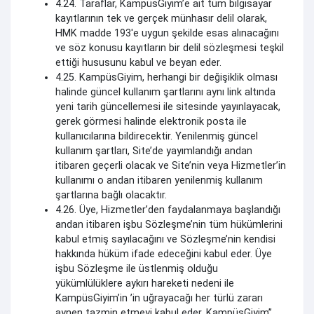
4.24. Taraflar, KampüsGiyim’e ait tüm bilgisayar
kayıtlarının tek ve gerçek münhasır delil olarak,
HMK madde 193'e uygun şekilde esas alınacağını
ve söz konusu kayıtların bir delil sözleşmesi teşkil
ettiği hususunu kabul ve beyan eder.
4.25. KampüsGiyim, herhangi bir değişiklik olması
halinde güncel kullanım şartlarını aynı link altında
yeni tarih güncellemesi ile sitesinde yayınlayacak,
gerek görmesi halinde elektronik posta ile
kullanıcılarına bildirecektir. Yenilenmiş güncel
kullanım şartları, Site’de yayımlandığı andan
itibaren geçerli olacak ve Site’nin veya Hizmetler’in
kullanımı o andan itibaren yenilenmiş kullanım
şartlarına bağlı olacaktır.
4.26. Üye, Hizmetler’den faydalanmaya başlandığı
andan itibaren işbu Sözleşme’nin tüm hükümlerini
kabul etmiş sayılacağını ve Sözleşme’nin kendisi
hakkında hüküm ifade edeceğini kabul eder. Üye
işbu Sözleşme ile üstlenmiş olduğu
yükümlülüklere aykırı hareketi nedeni ile
KampüsGiyim’in ’in uğrayacağı her türlü zararı
aynen tazmin etmeyi kabul eder. KampüsGiyim’’,