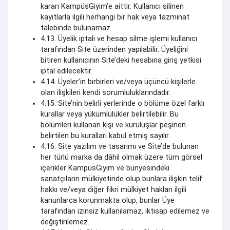
kararı KampüsGiyim’e aittir. Kullanıcı silinen
kayıtlarla ilgili herhangi bir hak veya tazminat
talebinde bulunamaz.
4.13. Üyelik iptali ve hesap silme işlemi kullanıcı
tarafından Site üzerinden yapılabilir. Üyeliğini
bitiren kullanıcının Site’deki hesabına giriş yetkisi
iptal edilecektir.
4.14. Üyeler’in birbirleri ve/veya üçüncü kişilerle
olan ilişkileri kendi sorumluluklarındadır.
4.15. Site’nin belirli yerlerinde o bölüme özel farklı
kurallar veya yükümlülükler belirtilebilir. Bu
bölümleri kullanan kişi ve kuruluşlar peşinen
belirtilen bu kuralları kabul etmiş sayılır.
4.16. Site yazılım ve tasarımı ve Site’de bulunan
her türlü marka da dâhil olmak üzere tüm görsel
içerikler KampüsGiyim ve bünyesindeki
sanatçıların mülkiyetinde olup bunlara ilişkin telif
hakkı ve/veya diğer fikri mülkiyet hakları ilgili
kanunlarca korunmakta olup, bunlar Üye
tarafından izinsiz kullanılamaz, iktisap edilemez ve
değiştirilemez.