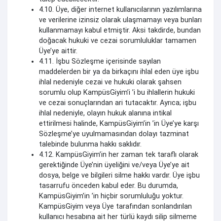
4.10. Üye, diğer internet kullanıcılarının yazılımlarına
ve verilerine izinsiz olarak ulaşmamayı veya bunları
kullanmamayı kabul etmiştir. Aksi takdirde, bundan
doğacak hukuki ve cezai sorumluluklar tamamen
Üye’ye aittir.
4.11. İşbu Sözleşme içerisinde sayılan
maddelerden bir ya da birkaçını ihlal eden üye işbu
ihlal nedeniyle cezai ve hukuki olarak şahsen
sorumlu olup KampüsGiyim’i ’i bu ihlallerin hukuki
ve cezai sonuçlarından ari tutacaktır. Ayrıca; işbu
ihlal nedeniyle, olayın hukuk alanına intikal
ettirilmesi halinde, KampüsGiyim’in ’in Üye’ye karşı
Sözleşme’ye uyulmamasından dolayı tazminat
talebinde bulunma hakkı saklıdır.
4.12. KampüsGiyim’in her zaman tek taraflı olarak
gerektiğinde Üye’nin üyeliğini ve/veya Üye’ye ait
dosya, belge ve bilgileri silme hakkı vardır. Üye işbu
tasarrufu önceden kabul eder. Bu durumda,
KampüsGiyim’in ’in hiçbir sorumluluğu yoktur.
KampüsGiyim veya Üye tarafından sonlandırılan
kullanıcı hesabına ait her türlü kaydı silip silmeme