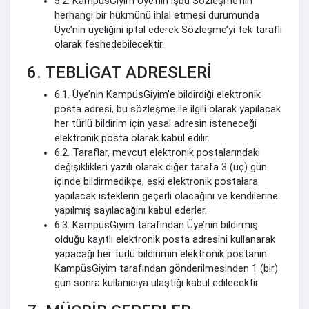
5.2. KampüsGiyim Üye’nin işbu Sözleşme’nin
herhangi bir hükmünü ihlal etmesi durumunda
Üye’nin üyeliğini iptal ederek Sözleşme’yi tek taraflı
olarak feshedebilecektir.
6. TEBLİGAT ADRESLERİ
6.1. Üye’nin KampüsGiyim’e bildirdiği elektronik
posta adresi, bu sözleşme ile ilgili olarak yapılacak
her türlü bildirim için yasal adresin isteneceği
elektronik posta olarak kabul edilir.
6.2. Taraflar, mevcut elektronik postalarındaki
değişiklikleri yazılı olarak diğer tarafa 3 (üç) gün
içinde bildirmedikçe, eski elektronik postalara
yapılacak isteklerin geçerli olacağını ve kendilerine
yapılmış sayılacağını kabul ederler.
6.3. KampüsGiyim tarafından Üye’nin bildirmiş
olduğu kayıtlı elektronik posta adresini kullanarak
yapacağı her türlü bildirimin elektronik postanın
KampüsGiyim tarafından gönderilmesinden 1 (bir)
gün sonra kullanıcıya ulaştığı kabul edilecektir.