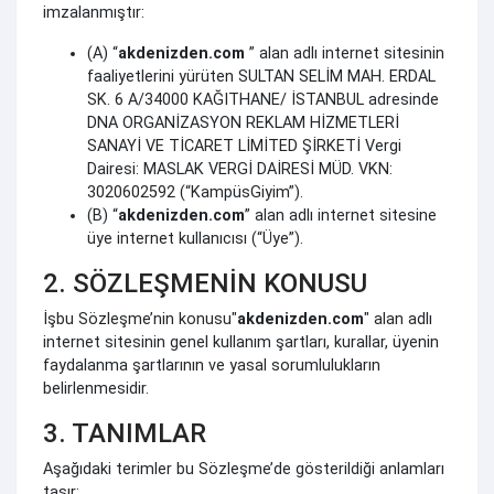
imzalanmıştır:
(A) “
akdenizden.com
” alan adlı internet sitesinin
faaliyetlerini yürüten SULTAN SELİM MAH. ERDAL
SK. 6 A/34000 KAĞITHANE/ İSTANBUL adresinde
DNA ORGANİZASYON REKLAM HİZMETLERİ
SANAYİ VE TİCARET LİMİTED ŞİRKETİ Vergi
Dairesi: MASLAK VERGİ DAİRESİ MÜD. VKN:
3020602592 (“KampüsGiyim”).
(B) “
akdenizden.com
” alan adlı internet sitesine
üye internet kullanıcısı (“Üye”).
2. SÖZLEŞMENİN KONUSU
İşbu Sözleşme’nin konusu"
akdenizden.com
" alan adlı
internet sitesinin genel kullanım şartları, kurallar, üyenin
faydalanma şartlarının ve yasal sorumlulukların
belirlenmesidir.
3. TANIMLAR
Aşağıdaki terimler bu Sözleşme’de gösterildiği anlamları
taşır: