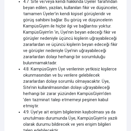
4.7. Site ve/veya kendi hakkında Üyeler tarafından
beyan edilen, yazılan, kullanılan fikir ve düşünceler,
tamamen Üyeler’in kendi kişisel görüşleridir ve
görüş sahibini bağlar. Bu görüş ve düşüncelerin
KampüsGiyim ile hiçbir ilgi ve bağlantısı yoktur.
KampüsGiyim’in ’in, Üye’nin beyan edeceği fikir ve
görüşler nedeniyle üçüncü kişilerin uğrayabileceği
zararlardan ve üçüncü kişilerin beyan edeceği fikir
ve görüşler nedeniyle Üye’nin uğrayabileceği
zararlardan dolayı herhangi bir sorumluluğu
bulunmamaktadır.
4.8. KampüsGiyim Üye verilerinin yetkisiz kişilerce
okunmasından ve bu verilere gelebilecek
zararlardan dolayı sorumlu olmayacaktır. Üye,
Site’nin kullanılmasından dolayı uğrayabileceği
herhangi bir zarar yüzünden KampüsGiyim’den
’den tazminat talep etmemeyi peşinen kabul
etmiştir.
4.9. Üye’ye ait erişim bilgilerinin kaybolması ya da
unutulması durumunda Üye, KampüsGiyim’e yazılı
olarak durumu bildirecek ve yeni erişim bilgileri
talep edebilecektir.