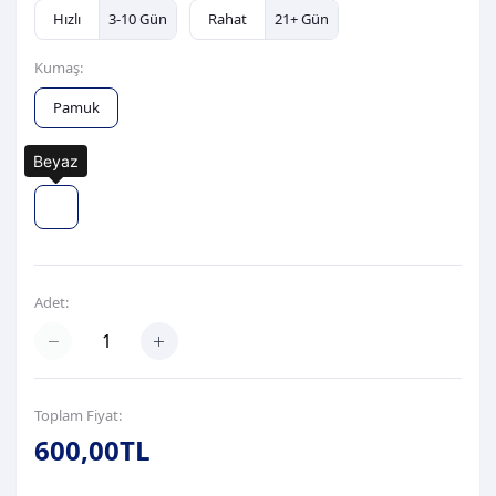
Hızlı
3-10 Gün
Rahat
21+ Gün
Kumaş:
Pamuk
Beyaz
Renk:
Adet:
Toplam Fiyat:
600,00TL