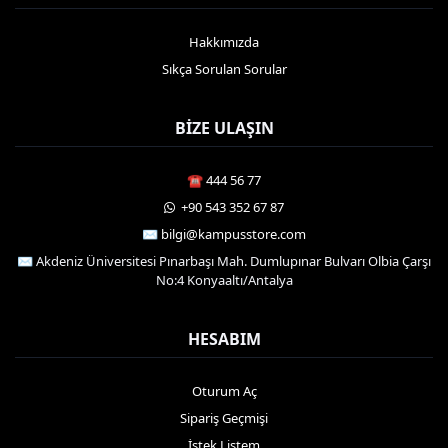
Hakkımızda
Sıkça Sorulan Sorular
BIZE ULAŞIN
☎️ 444 56 77
️ +90 543 352 67 87
✉️ bilgi@kampusstore.com
✉️ Akdeniz Üniversitesi Pınarbaşı Mah. Dumlupınar Bulvarı Olbia Çarşı
No:4 Konyaaltı/Antalya
HESABIM
Oturum Aç
Sipariş Geçmişi
İstek Listem