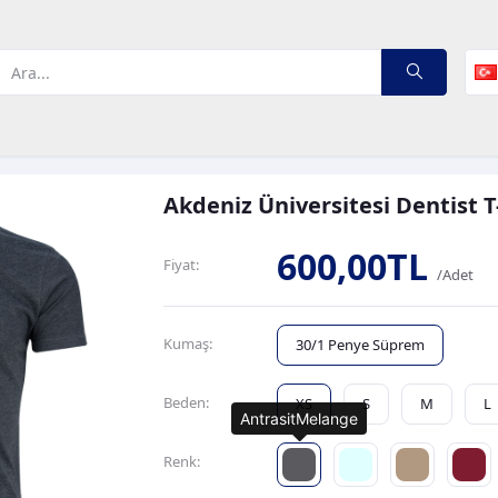
Akdeniz Üniversitesi Dentist T
600,00TL
Fiyat:
/Adet
Kumaş:
30/1 Penye Süprem
Beden:
XS
S
M
L
AntrasitMelange
Renk: