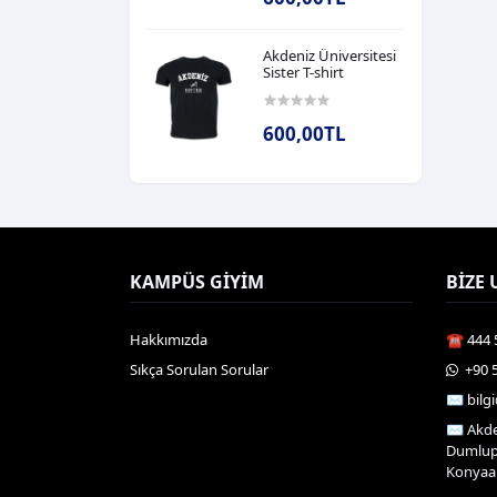
Akdeniz Üniversitesi
Sister T-shirt
600,00TL
KAMPÜS GIYIM
BIZE 
Hakkımızda
☎️ 444 
Sıkça Sorulan Sorular
️ +90 
✉️ bil
✉️ Akde
Dumlupı
Konyaal