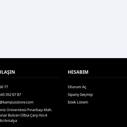
ULAŞIN
HESABIM
56 77
Oturum Aç
543 352 67 87
Sipariş Geçmişi
gi@kampusstore.com
İstek Listem
niz Üniversitesi Pınarbaşı Mah.
nar Bulvarı Olbia Çarşı No:4
tı/Antalya