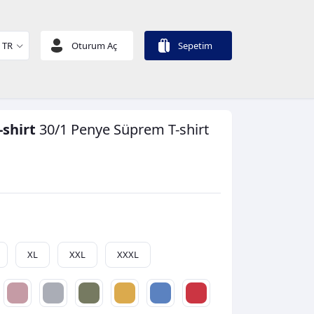
TR
Oturum Aç
Sepetim
-shirt
30/1 Penye Süprem
T-shirt
XL
XXL
XXXL