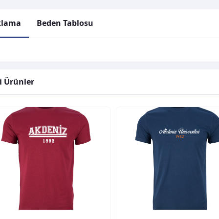
klama
Beden Tablosu
li Ürünler