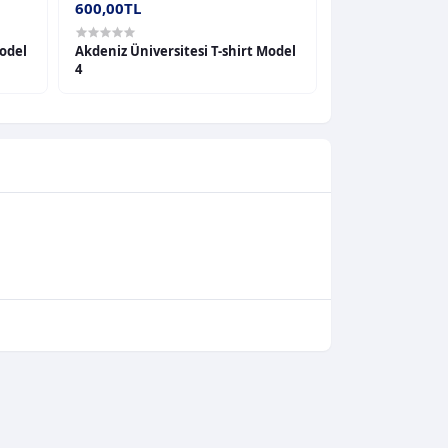
600,00TL
600,00TL
Model
Akdeniz Üniversitesi T-shirt Model
Akdeniz Üniversi
4
5