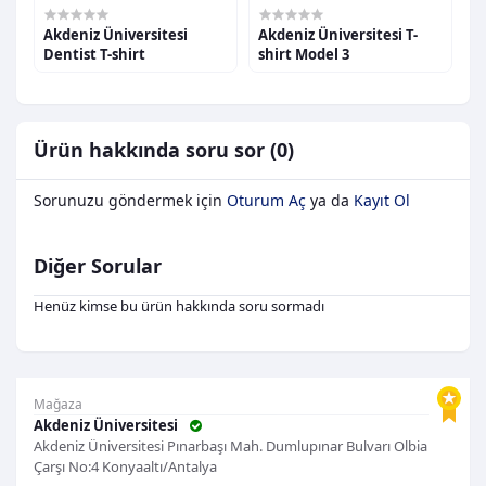
Akdeniz Üniversitesi
Akdeniz Üniversitesi T-
A
Dentist T-shirt
shirt Model 3
s
Ürün hakkında soru sor (0)
Sorunuzu göndermek için
Oturum Aç
ya da
Kayıt Ol
Diğer Sorular
Henüz kimse bu ürün hakkında soru sormadı
Mağaza
Akdeniz Üniversitesi
Akdeniz Üniversitesi Pınarbaşı Mah. Dumlupınar Bulvarı Olbia
Çarşı No:4 Konyaaltı/Antalya