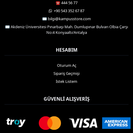
☎️ 444 56 77
️ +90 543 352 67 87
✉️ bilgi@kampusstore.com
✉️ Akdeniz Üniversitesi Pınarbaşı Mah. Dumlupınar Bulvarı Olbia Çarşı
No:4 Konyaaltı/Antalya
HESABIM
Oturum Aç
Sipariş Geçmişi
İstek Listem
GÜVENLI ALIŞVERIŞ