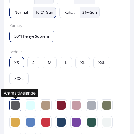
Normal
10-21 Gün
Rahat
21+ Gün
Kumaş:
30/1 Penye Süprem
Beden:
XS
S
M
L
XL
XXL
XXXL
AntrasitMelange
Renk: