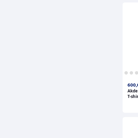
1
2
3
4
600,
Akden
T-shi