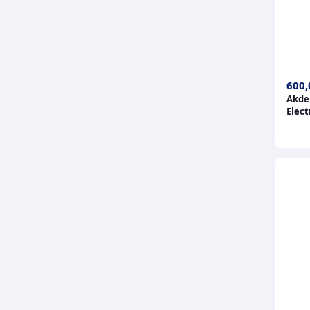
600,
Akden
Elect
shirt