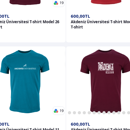
19
00TL
600,00TL
iz Üniversitesi T-shirt Model 26
Akdeniz Üniversitesi T-shirt Mo
rt
T-shirt
19
1
2
3
4
5
6
7
8
9
10
11
12
13
1
00TL
600,00TL
iz Üniversitesi T-shirt Model 11
Akdeniz Üniversitesi T-shirt Mo