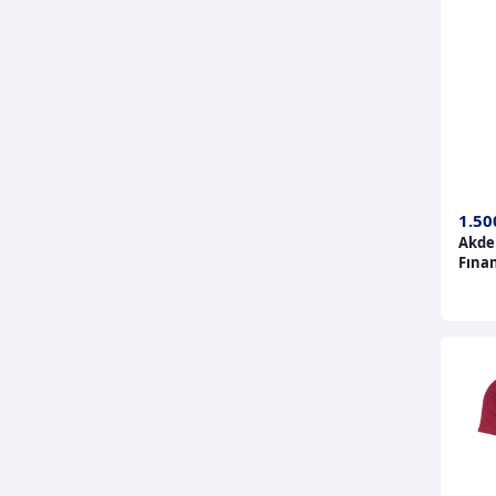
1.50
Akde
Fına