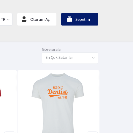
TR
Oturum Aç
Sepetim
Göre sırala
En Çok Satanlar