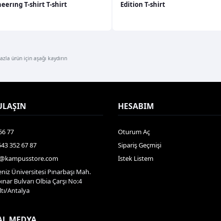
eerıng T-shirt T-shirt
Edition T-shirt
zla ürün için aşağı kaydırın
ULAŞIN
HESABIM
56 77
Oturum Aç
543 352 67 87
Sipariş Geçmişi
gi@kampusstore.com
İstek Listem
niz Üniversitesi Pınarbaşı Mah.
nar Bulvarı Olbia Çarşı No:4
tı/Antalya
AL MEDYA