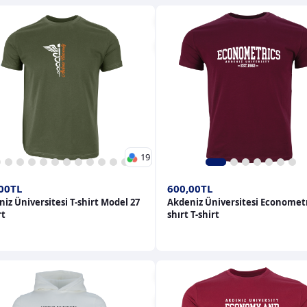
19
5
6
7
8
9
10
11
12
13
14
15
16
17
18
19
1
2
3
4
5
6
7
00TL
600,00TL
iz Üniversitesi T-shirt Model 27
Akdeniz Üniversitesi Econometr
rt
shırt T-shirt