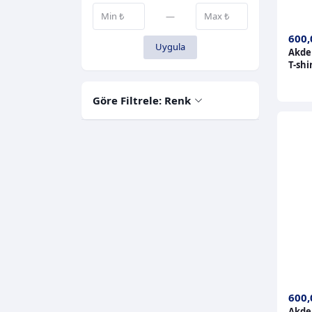
—
600,
Uygula
Akden
T-shi
Göre Filtrele: Renk
600,
Akden