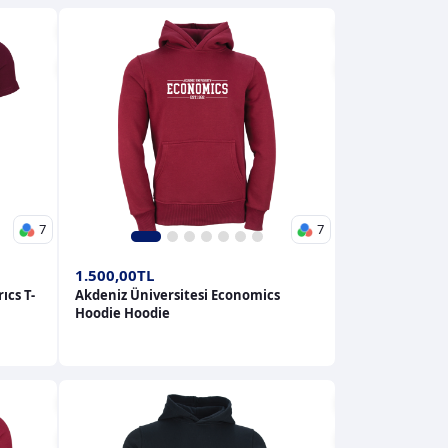
7
7
1
2
3
4
5
6
7
1.500,00TL
ıcs T-
Akdeniz Üniversitesi Economics
Hoodie Hoodie