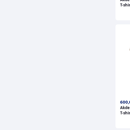
T-shi
600,
Akden
T-shi