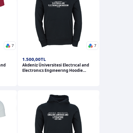
7
7
1.500,00TL
and
Akdeniz Üniversitesi Electrıcal and
Electronıcs Engıneerıng Hoodie
Hoodie