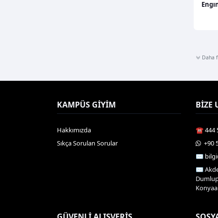
Engın
Daha fa
KAMPÜS GIYIM
BIZE 
Hakkımızda
☎️ 444 
Sıkça Sorulan Sorular
️ +90 
✉️ bil
✉️ Akde
Dumlupı
Konyaal
GÜVENLI ALIŞVERIŞ
SOSY