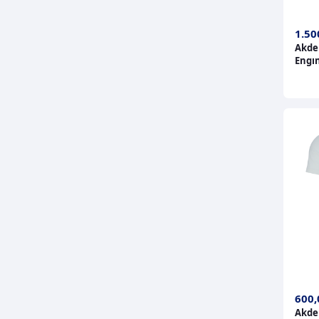
1.50
Akde
Engı
600,
Akden