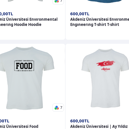
7
0,00TL
600,00TL
niz Üniversitesi Envıronmental
Akdeniz Üniversitesi Envıronm
neerıng Hoodie Hoodie
Engıneerıng T-shirt T-shirt
7
00TL
600,00TL
iz Üniversitesi Food
Akdeniz Üniversitesi | Ay Yıldız