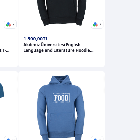
7
7
1.500,00TL
Akdeniz Üniversitesi Englısh
 T-
Language and Lıterature Hoodie
Hoodie