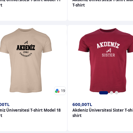
rt
T-shirt
19
1
2
3
00TL
600,00TL
iz Üniversitesi T-shirt Model 18
Akdeniz Üniversitesi Sister T-shi
rt
shirt