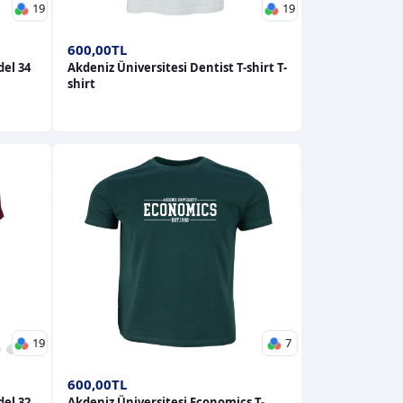
19
19
600,00TL
del 34
Akdeniz Üniversitesi Dentist T-shirt T-
shirt
19
7
4
15
16
17
18
19
600,00TL
del 32
Akdeniz Üniversitesi Economics T-