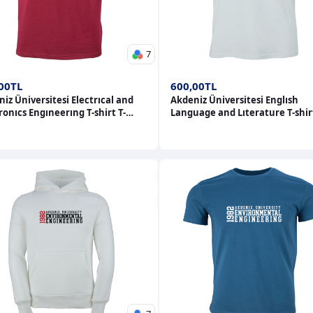
7
00TL
600,00TL
iz Üniversitesi Electrıcal and
Akdeniz Üniversitesi Englısh
ronıcs Engıneerıng T-shirt T-
Language and Lıterature T-shirt
shirt