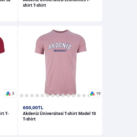
shirt T-shirt
3
19
1
2
3
4
5
6
7
8
9
10
11
12
13
14
15
16
17
18
19
600,00TL
rt T-
Akdeniz Üniversitesi T-shirt Model 10
T-shirt