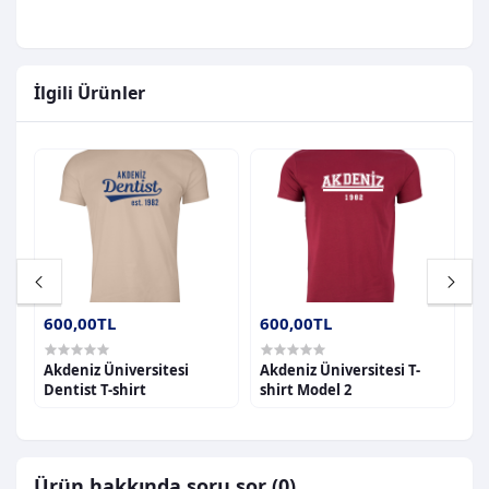
İlgili Ürünler
600,00TL
600,00TL
6
Akdeniz Üniversitesi
Akdeniz Üniversitesi T-
A
Dentist T-shirt
shirt Model 2
s
Ürün hakkında soru sor (0)