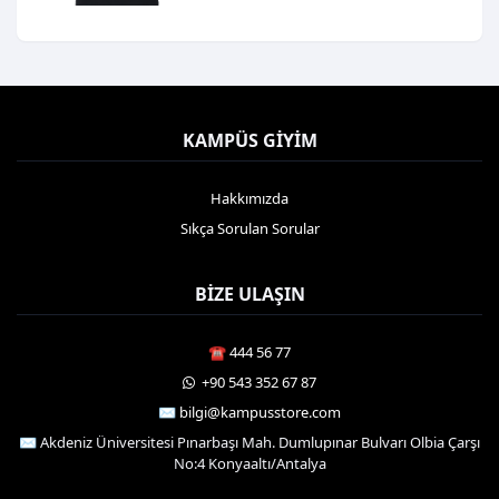
KAMPÜS GIYIM
Hakkımızda
Sıkça Sorulan Sorular
BIZE ULAŞIN
☎️ 444 56 77
️ +90 543 352 67 87
✉️ bilgi@kampusstore.com
✉️ Akdeniz Üniversitesi Pınarbaşı Mah. Dumlupınar Bulvarı Olbia Çarşı
No:4 Konyaaltı/Antalya