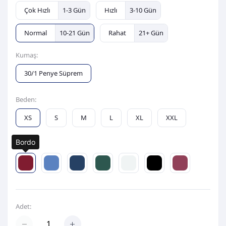
Çok Hızlı
1-3 Gün
Hızlı
3-10 Gün
Normal
10-21 Gün
Rahat
21+ Gün
Kumaş:
30/1 Penye Süprem
Beden:
XS
S
M
L
XL
XXL
Bordo
Renk:
Adet: